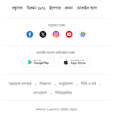
বন্ধুসভা
চিরন্তন ১৯৭১
ইপেপার
প্রথমা
মোবাইল ভ্যাস
অনুসরণ করুন
মোবাইল অ্যাপস ডাউনলোড করুন
আমাদের সম্পর্কে
বিজ্ঞাপন
সার্কুলেশন
নীতি ও শর্ত
যোগাযোগ
নিউজলেটার
সম্পাদক ও প্রকাশক: মতিউর রহমান