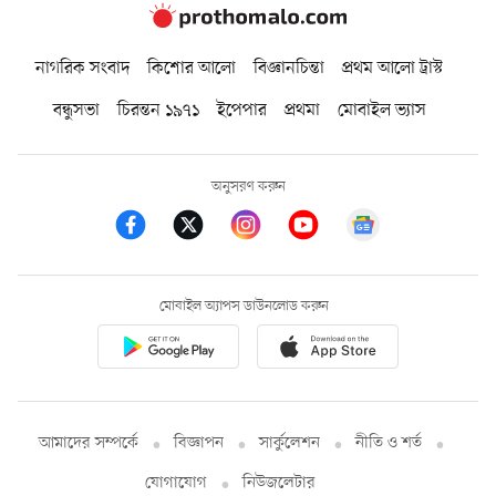
নাগরিক সংবাদ
কিশোর আলো
বিজ্ঞানচিন্তা
প্রথম আলো ট্রাস্ট
বন্ধুসভা
চিরন্তন ১৯৭১
ইপেপার
প্রথমা
মোবাইল ভ্যাস
অনুসরণ করুন
মোবাইল অ্যাপস ডাউনলোড করুন
আমাদের সম্পর্কে
বিজ্ঞাপন
সার্কুলেশন
নীতি ও শর্ত
যোগাযোগ
নিউজলেটার