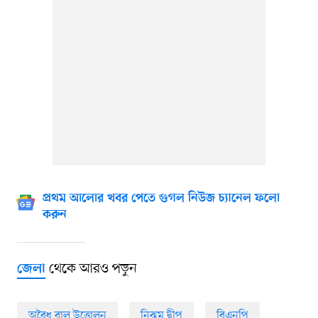
প্রথম আলোর খবর পেতে গুগল নিউজ চ্যানেল ফলো
করুন
থেকে আরও পড়ুন
জেলা
অবৈধ বালু উত্তোলন
নিঝুম দ্বীপ
বিএনপি