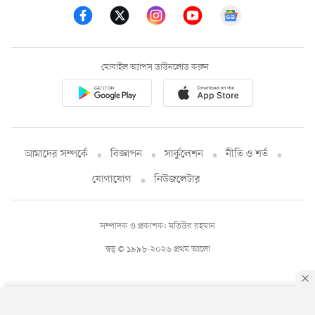
মোবাইল অ্যাপস ডাউনলোড করুন
আমাদের সম্পর্কে
বিজ্ঞাপন
সার্কুলেশন
নীতি ও শর্ত
যোগাযোগ
নিউজলেটার
সম্পাদক ও প্রকাশক: মতিউর রহমান
স্বত্ব © ১৯৯৮-২০২৬ প্রথম আলো