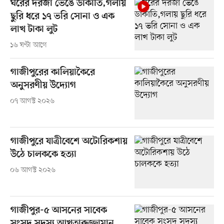
ঘরের দরজা ভেঙে ডাকাতি,গলায়
ছুরি ধরে ১৭ ভরি সোনা ও এক
লাখ টাকা লুট
১৬ ঘণ্টা আগে
গাজীপুরের কালিয়াকৈরে
অনুসরণীয় উদ্যোগ
০৭ আগস্ট ২০২৬
গাজীপুরে যাত্রীবেশে অটোরিকশায়
উঠে চালককে হত্যা
০৬ আগস্ট ২০২৬
গাজীপুর-৫ আসনের সাবেক
সংসদ সদস্য আখতারুজ্জামান