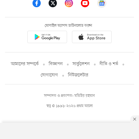
মোবাইল অ্যাপস ডাউনলোড করুন
আমাদের সম্পর্কে
বিজ্ঞাপন
সার্কুলেশন
নীতি ও শর্ত
যোগাযোগ
নিউজলেটার
সম্পাদক ও প্রকাশক: মতিউর রহমান
স্বত্ব © ১৯৯৮-২০২৬ প্রথম আলো