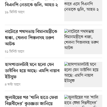
বিএনপি নেতাকে গুলি, আহত ২
১৯ মিনিট আগে
নাটোরে পথসভায় বিমানমন্ত্রীকে
ধাক্কা, খেলনা পিস্তলসহ তরুণ
আটক
২১ মিনিট আগে
হাসপাতালটাই মনে হলো যেন
ডাস্টবিন হয়ে আছে: এমপি নায়াব
ইউসুফ
৪ ঘণ্টা আগে
জুলাইয়ের পর ‘খালি হাতে ফেরা
বিপ্লবীদের’ কৃতজ্ঞতা জানিয়ে