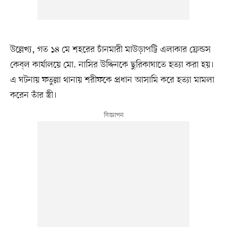
উল্লেখ্য, গত ১৪ মে শহরের চাঁনমারী মাউড়াপট্টি এলাকার ফ্রেন্ডস
কেব্‌ল কার্যালয়ে মো. নাসির উদ্দিনকে ছুরিকাঘাতে হত্যা করা হয়।
এ ঘটনায় ফতুল্লা থানায় শরীফকে প্রধান আসামি করে হত্যা মামলা
করেন তাঁর স্ত্রী।