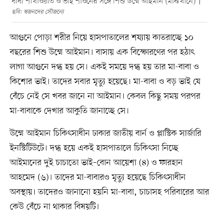
বাবা শাখাওয়াত ও ভাই শাওনের সঙ্গে শিশু উম্মে আইমান (মাঝখানে)
ছবি: স্বজনদের সৌজন্যে
আগুনে পোড়া শরীর নিয়ে হাসপাতালের শয্যায় কাতরাচ্ছে ১০
বছরের শিশু উম্মে আইমান। বাসায় এক বিস্ফোরণের পর হঠাৎ
লাগা আগুনে দগ্ধ হয় সে। একই সময়ে দগ্ধ হয় তার মা-বাবা ও
কিশোর ভাই। তাদের সবার মৃত্যু হয়েছে। মা-বাবা ও বড় ভাই যে
বেঁচে নেই সে খবর জানে না আইমান। কেবল কিছু সময় পরপর
মা-বাবাকে দেখার আকুতি জানাচ্ছে সে।
উম্মে আইমান চিকিৎসাধীন ঢাকার জাতীয় বার্ন ও প্লাস্টিক সার্জারি
ইনস্টিটিউটে। দগ্ধ হয়ে একই হাসপাতালে চিকিৎসা নিচ্ছে
আইমানের দুই চাচাতো ভাই–বোন আয়েশা (৪) ও ফারহান
আহমেদ (৬)। তাদের মা-বাবারও মৃত্যু হয়েছে চিকিৎসাধীন
অবস্থায়। তাদেরও জানানো হয়নি মা-বাবা, চাচাসহ পরিবারের আর
কেউ বেঁচে না থাকার বিষয়টি।