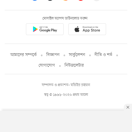
মোবাইল অ্যাপস ডাউনলোড করুন
আমাদের সম্পর্কে
বিজ্ঞাপন
সার্কুলেশন
নীতি ও শর্ত
যোগাযোগ
নিউজলেটার
সম্পাদক ও প্রকাশক: মতিউর রহমান
স্বত্ব © ১৯৯৮-২০২৬ প্রথম আলো
By using this site, you agree to our
Privacy Policy
.
OK