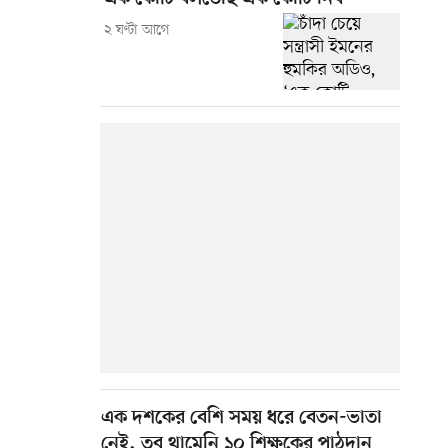
২ ঘণ্টা আগে
এক দশকের বেশি সময় ধরে বেতন-ভাতা
নেই, তবু থামেনি ১০ শিক্ষকের পাঠদান