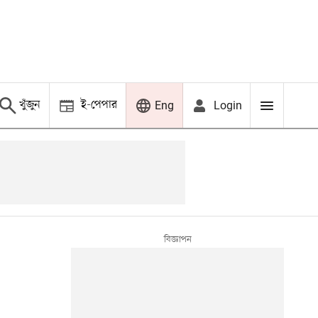
খুঁজুন
ই-পেপার
Login
Eng