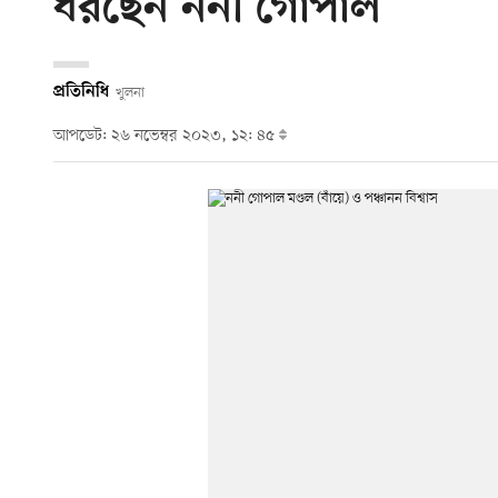
ধরছেন ননী গোপাল
প্রতিনিধি
খুলনা
আপডেট: ২৬ নভেম্বর ২০২৩, ১২: ৪৫