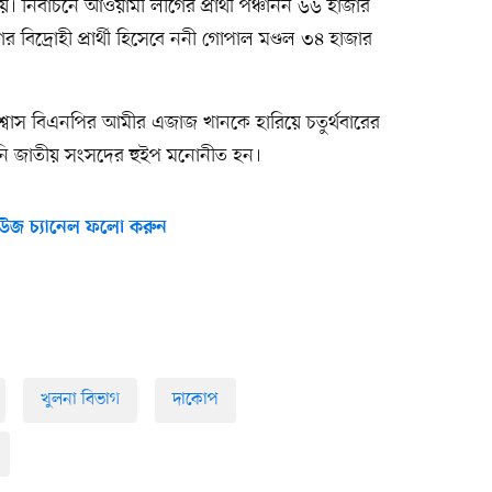
। নির্বাচনে আওয়ামী লীগের প্রার্থী পঞ্চানন ৬৬ হাজার
দ্রোহী প্রার্থী হিসেবে ননী গোপাল মণ্ডল ৩৪ হাজার
শ্বাস বিএনপির আমীর এজাজ খানকে হারিয়ে চতুর্থবারের
িনি জাতীয় সংসদের হুইপ মনোনীত হন।
উজ চ্যানেল ফলো করুন
খুলনা বিভাগ
দাকোপ