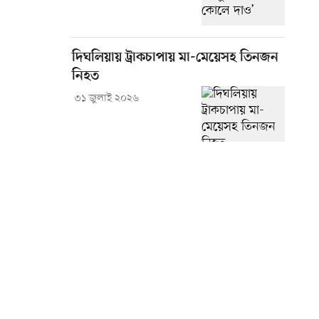
দিঘলিয়ায় ট্রাকচাপায় মা-মেয়েসহ তিনজন
নিহত
৩১ জুলাই ২০২৬