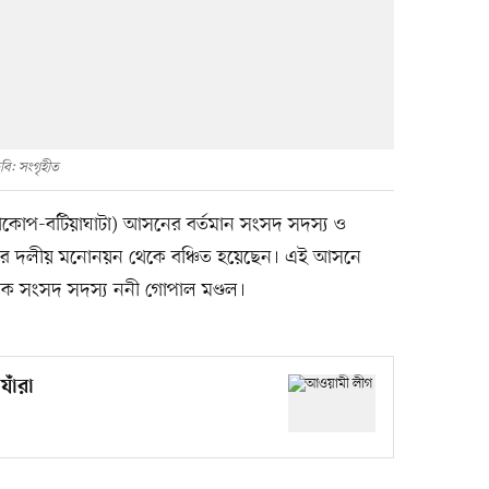
বি: সংগৃহীত
(দাকোপ-বটিয়াঘাটা) আসনের বর্তমান সংসদ সদস্য ও
এবার দলীয় মনোনয়ন থেকে বঞ্চিত হয়েছেন। এই আসনে
ক সংসদ সদস্য ননী গোপাল মণ্ডল।
াঁরা