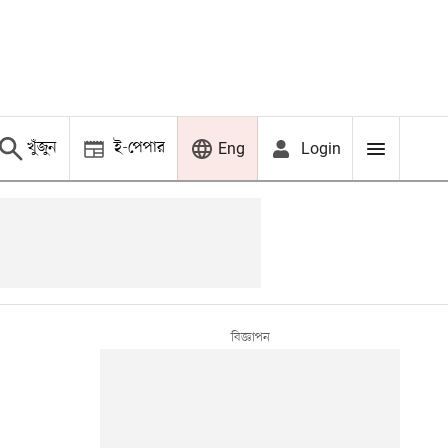
খুঁজুন
ই-পেপার
Login
Eng