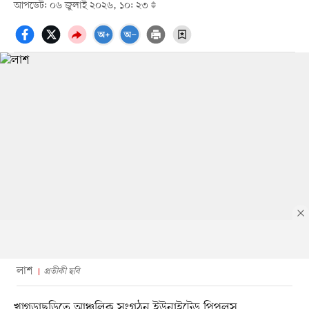
আপডেট: ০৬ জুলাই ২০২৬, ১০: ২৩
লাশ
প্রতীকী ছবি
খাগড়াছড়িতে আঞ্চলিক সংগঠন ইউনাইটেড পিপলস