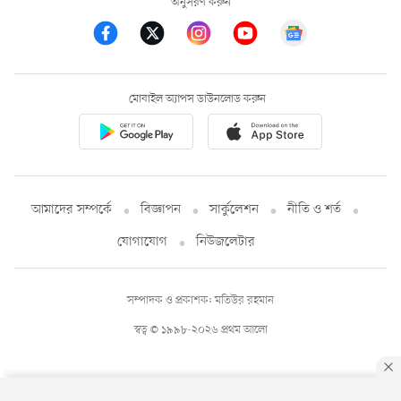
অনুসরণ করুন
মোবাইল অ্যাপস ডাউনলোড করুন
আমাদের সম্পর্কে
বিজ্ঞাপন
সার্কুলেশন
নীতি ও শর্ত
যোগাযোগ
নিউজলেটার
সম্পাদক ও প্রকাশক: মতিউর রহমান
স্বত্ব © ১৯৯৮-২০২৬ প্রথম আলো