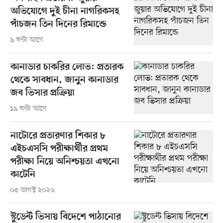
অভিযোগে দুই চীনা নাগরিকসহ
পাঁচজন তিন দিনের রিমান্ডে
৯ ঘণ্টা আগে
কানাডার চাকরির লোভ: প্রতারক
থেকে সাবধান, জানুন কানাডার
জব ভিসার প্রক্রিয়া
১৯ ঘণ্টা আগে
নাটোরে প্রতারণার শিকার ৮
এইচএসসি পরীক্ষার্থীর প্রথম
পরীক্ষা নিয়ে অনিশ্চয়তা এখনো
কাটেনি
০৫ আগস্ট ২০২৬
স্টুডেন্ট ভিসায় বিদেশে পাঠানোর