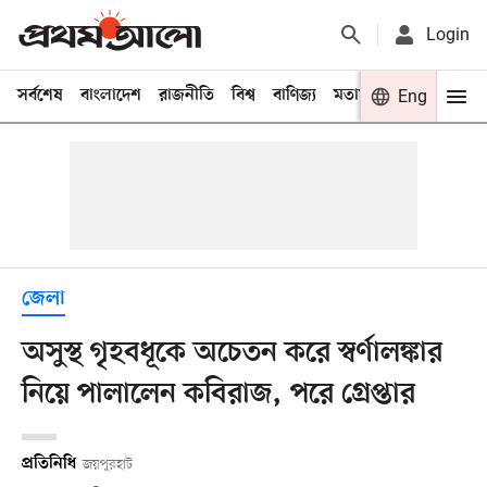
Login
সর্বশেষ
বাংলাদেশ
রাজনীতি
বিশ্ব
বাণিজ্য
মতামত
খেলা
Eng
বিনো
জেলা
অসুস্থ গৃহবধূকে অচেতন করে স্বর্ণালঙ্কার
নিয়ে পালালেন কবিরাজ, পরে গ্রেপ্তার
প্রতিনিধি
জয়পুরহাট