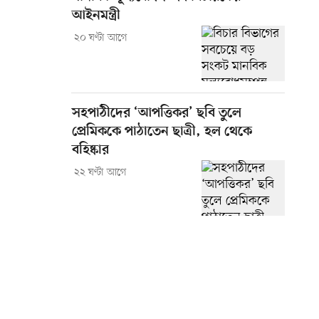
আইনমন্ত্রী
২০ ঘণ্টা আগে
সহপাঠীদের ‘আপত্তিকর’ ছবি তুলে
প্রেমিককে পাঠাতেন ছাত্রী, হল থেকে
বহিষ্কার
২২ ঘণ্টা আগে