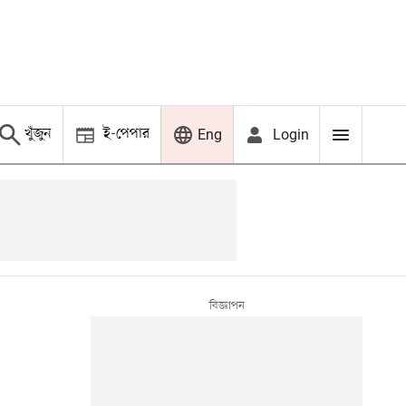
খুঁজুন
ই-পেপার
Login
Eng