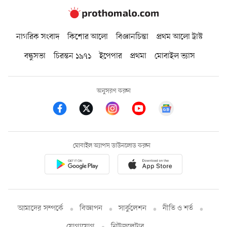
নাগরিক সংবাদ
কিশোর আলো
বিজ্ঞানচিন্তা
প্রথম আলো ট্রাস্ট
বন্ধুসভা
চিরন্তন ১৯৭১
ইপেপার
প্রথমা
মোবাইল ভ্যাস
অনুসরণ করুন
মোবাইল অ্যাপস ডাউনলোড করুন
আমাদের সম্পর্কে
বিজ্ঞাপন
সার্কুলেশন
নীতি ও শর্ত
যোগাযোগ
নিউজলেটার