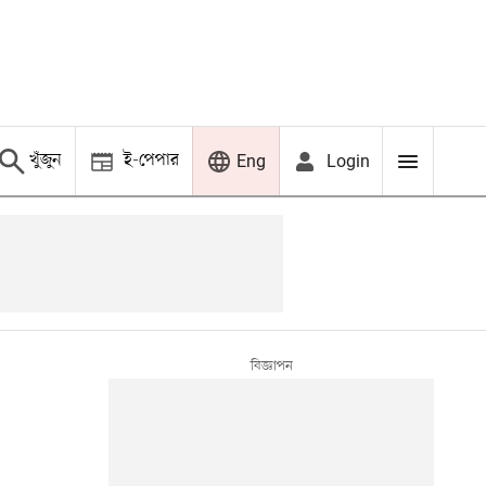
খুঁজুন
ই-পেপার
Login
Eng