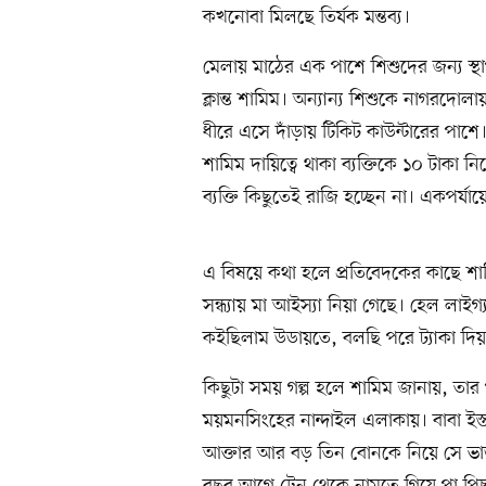
কখনোবা মিলছে তির্যক মন্তব্য।
মেলায় মাঠের এক পাশে শিশুদের জন্য স্থ
ক্লান্ত শামিম। অন্যান্য শিশুকে নাগরদোল
ধীরে এসে দাঁড়ায় টিকিট কাউন্টারের পাশ
শামিম দায়িত্বে থাকা ব্যক্তিকে ১০ টাকা
ব্যক্তি কিছুতেই রাজি হচ্ছেন না। একপর
এ বিষয়ে কথা হলে প্রতিবেদকের কাছে শামি
সন্ধ্যায় মা আইস্যা নিয়া গেছে। হেল লাই
কইছিলাম উডায়তে, বলছি পরে ট্যাকা দিয়া 
কিছুটা সময় গল্প হলে শামিম জানায়, তার 
ময়মনসিংহের নান্দাইল এলাকায়। বাবা ইস্
আক্তার আর বড় তিন বোনকে নিয়ে সে ভাড়
বছর আগে ট্রেন থেকে নামতে গিয়ে পা পিছ