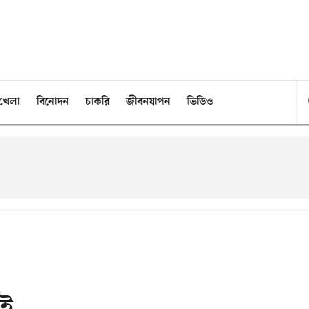
খেলা
বিনোদন
চাকরি
জীবনযাপন
ভিডিও