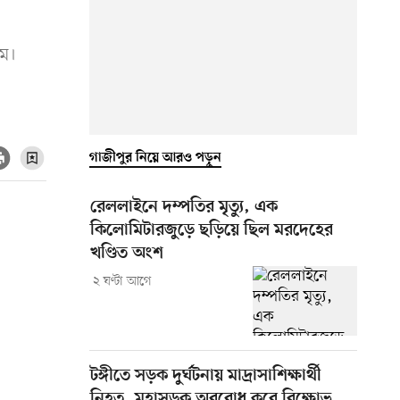
িম।
গাজীপুর নিয়ে আরও পড়ুন
রেললাইনে দম্পতির মৃত্যু, এক
কিলোমিটারজুড়ে ছড়িয়ে ছিল মরদেহের
খণ্ডিত অংশ
২ ঘণ্টা আগে
টঙ্গীতে সড়ক দুর্ঘটনায় মাদ্রাসাশিক্ষার্থী
নিহত, মহাসড়ক অবরোধ করে বিক্ষোভ