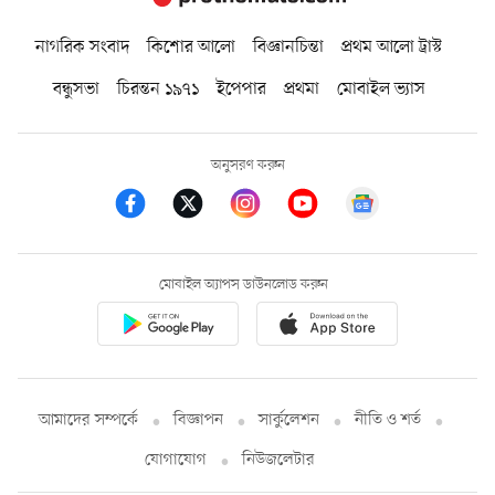
নাগরিক সংবাদ
কিশোর আলো
বিজ্ঞানচিন্তা
প্রথম আলো ট্রাস্ট
বন্ধুসভা
চিরন্তন ১৯৭১
ইপেপার
প্রথমা
মোবাইল ভ্যাস
অনুসরণ করুন
মোবাইল অ্যাপস ডাউনলোড করুন
আমাদের সম্পর্কে
বিজ্ঞাপন
সার্কুলেশন
নীতি ও শর্ত
যোগাযোগ
নিউজলেটার