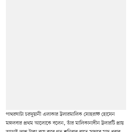
পাথরঘাটা চরদুয়ানী এলাকার ট্রলারমালিক সোহরাফ হোসেন
মঙ্গলবার প্রথম আলোকে বলেন, তাঁর মালিকানাধীন ট্রলারটি প্রায়
আড়াই লাখ টাকা ব্যয় করে গত শনিবার রাতে সাগরে মাছ ধরার