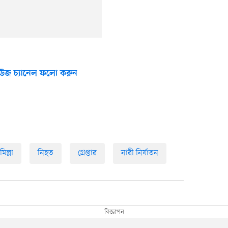
উজ চ্যানেল ফলো করুন
মিল্লা
নিহত
গ্রেপ্তার
নারী নির্যাতন