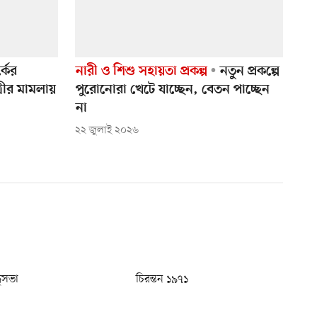
্কের
নারী ও শিশু সহায়তা প্রকল্প
নতুন প্রকল্পে
্রীর মামলায়
পুরোনোরা খেটে যাচ্ছেন, বেতন পাচ্ছেন
না
২২ জুলাই ২০২৬
ধুসভা
চিরন্তন ১৯৭১