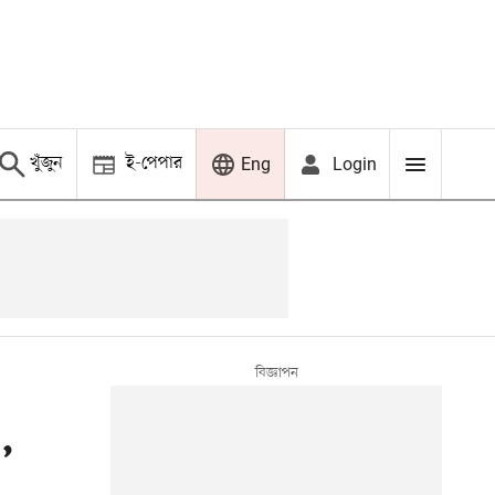
খুঁজুন
ই-পেপার
Login
Eng
,