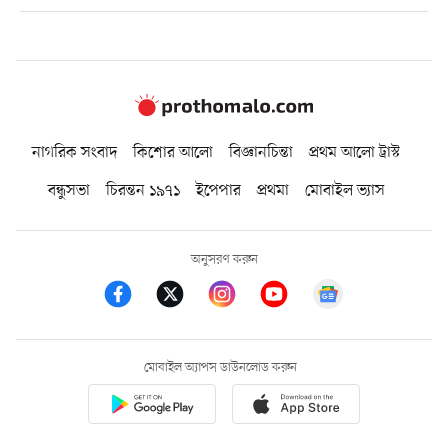
নাগরিক সংবাদ
কিশোর আলো
বিজ্ঞানচিন্তা
প্রথম আলো ট্রাস্ট
বন্ধুসভা
চিরন্তন ১৯৭১
ইপেপার
প্রথমা
মোবাইল ভ্যাস
অনুসরণ করুন
মোবাইল অ্যাপস ডাউনলোড করুন