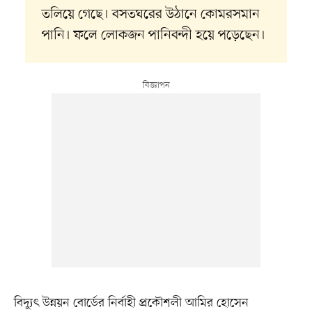
তলিয়ে গেছে। বসতঘরের উঠানে কোমরসমান
পানি। ফলে লোকজন পানিবন্দী হয়ে পড়েছেন।
বিদ্যুৎ উন্নয়ন বোর্ডের নির্বাহী প্রকৌশলী আমির হোসেন