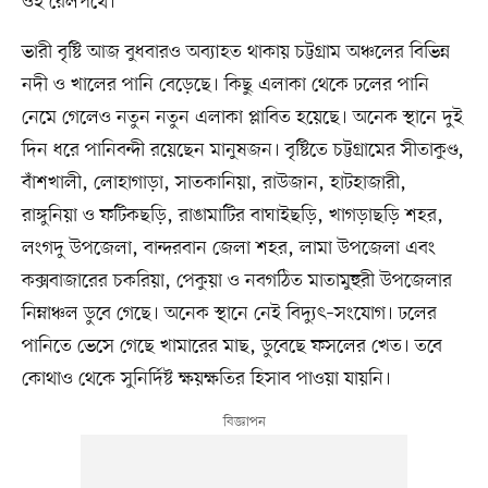
ওই রেলপথে।
ভারী বৃষ্টি আজ বুধবারও অব্যাহত থাকায় চট্টগ্রাম অঞ্চলের বিভিন্ন
নদী ও খালের পানি বেড়েছে। কিছু এলাকা থেকে ঢলের পানি
নেমে গেলেও নতুন নতুন এলাকা প্লাবিত হয়েছে। অনেক স্থানে দুই
দিন ধরে পানিবন্দী রয়েছেন মানুষজন। বৃষ্টিতে চট্টগ্রামের সীতাকুণ্ড,
বাঁশখালী, লোহাগাড়া, সাতকানিয়া, রাউজান, হাটহাজারী,
রাঙ্গুনিয়া ও ফটিকছড়ি, রাঙামাটির বাঘাইছড়ি, খাগড়াছড়ি শহর,
লংগদু উপজেলা, বান্দরবান জেলা শহর, লামা উপজেলা এবং
কক্সবাজারের চকরিয়া, পেকুয়া ও নবগঠিত মাতামুহুরী উপজেলার
নিম্নাঞ্চল ডুবে গেছে। অনেক স্থানে নেই বিদ্যুৎ–সংযোগ। ঢলের
পানিতে ভেসে গেছে খামারের মাছ, ডুবেছে ফসলের খেত। তবে
কোথাও থেকে সুনির্দিষ্ট ক্ষয়ক্ষতির হিসাব পাওয়া যায়নি।