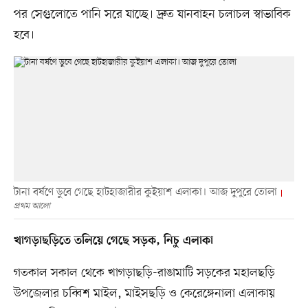
পর সেগুলোতে পানি সরে যাচ্ছে। দ্রুত যানবাহন চলাচল স্বাভাবিক
হবে।
টানা বর্ষণে ডুবে গেছে হাটহাজারীর কুইয়াশ এলাকা। আজ দুপুরে তোলা
প্রথম আলো
খাগড়াছড়িতে তলিয়ে গেছে সড়ক, নিচু এলাকা
গতকাল সকাল থেকে খাগড়াছড়ি-রাঙামাটি সড়কের মহালছড়ি
উপজেলার চব্বিশ মাইল, মাইসছড়ি ও কেরেঙ্গেনালা এলাকায়