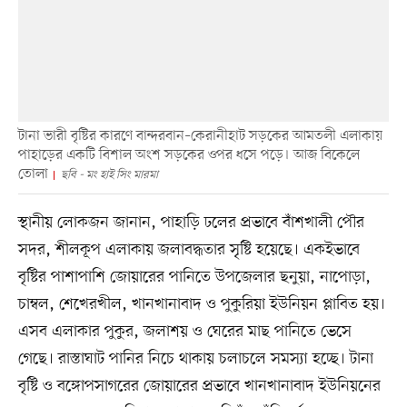
টানা ভারী বৃষ্টির কারণে বান্দরবান–কেরানীহাট সড়কের আমতলী এলাকায়
পাহাড়ের একটি বিশাল অংশ সড়কের ওপর ধসে পড়ে। আজ বিকেলে
তোলা
ছবি - মং হাই সিং মারমা
স্থানীয় লোকজন জানান, পাহাড়ি ঢলের প্রভাবে বাঁশখালী পৌর
সদর, শীলকূপ এলাকায় জলাবদ্ধতার সৃষ্টি হয়েছে। একইভাবে
বৃষ্টির পাশাপাশি জোয়ারের পানিতে উপজেলার ছনুয়া, নাপোড়া,
চাম্বল, শেখেরখীল, খানখানাবাদ ও পুকুরিয়া ইউনিয়ন প্লাবিত হয়।
এসব এলাকার পুকুর, জলাশয় ও ঘেরের মাছ পানিতে ভেসে
গেছে। রাস্তাঘাট পানির নিচে থাকায় চলাচলে সমস্যা হচ্ছে। টানা
বৃষ্টি ও বঙ্গোপসাগরের জোয়ারের প্রভাবে খানখানাবাদ ইউনিয়নের