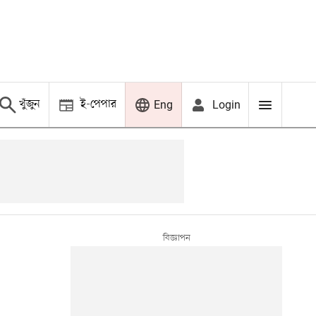
খুঁজুন
ই-পেপার
Login
Eng