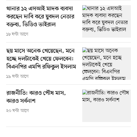
থানার ১২ এসআই মাদক ব্যবসা
করছেন দাবি করে যুবদল নেতার
বক্তব্য, ভিডিও ভাইরাল
১৮ ঘণ্টা আগে
ছয় মাসে অনেক খেয়েছেন, মনে
হচ্ছে দলটাকেই খেয়ে ফেলবেন:
বিএনপির এমপি রফিকুল ইসলাম
১৯ ঘণ্টা আগে
রাজনীতি: কারও পৌষ মাস,
কারও সর্বনাশ
২০ ঘণ্টা আগে