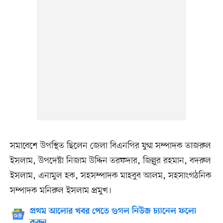
সমাবেশে উপস্থিত ছিলেন জেলা বিএনপির যুগ্ম সম্পাদক তাজরুল
ইসলাম, উপদেষ্টা নিজাম উদ্দিন তরফদার, জিল্লুর রহমান, বদরুল
ইসলাম, এনামুল হক, সহসম্পাদক মাহবুব আলম, সহসাংগঠনিক
সম্পাদক মনিরুল ইসলাম প্রমুখ।
প্রথম আলোর খবর পেতে গুগল নিউজ চ্যানেল ফলো