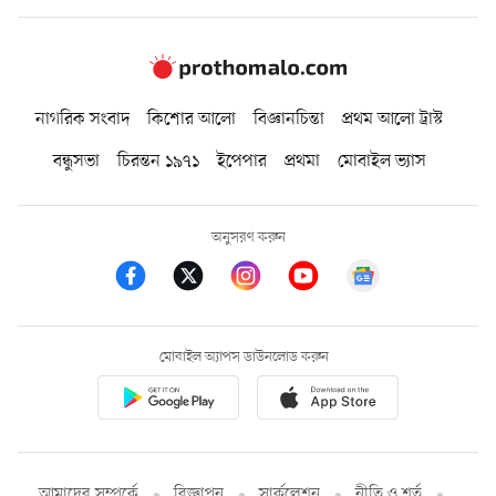
নাগরিক সংবাদ
কিশোর আলো
বিজ্ঞানচিন্তা
প্রথম আলো ট্রাস্ট
বন্ধুসভা
চিরন্তন ১৯৭১
ইপেপার
প্রথমা
মোবাইল ভ্যাস
অনুসরণ করুন
মোবাইল অ্যাপস ডাউনলোড করুন
আমাদের সম্পর্কে
বিজ্ঞাপন
সার্কুলেশন
নীতি ও শর্ত