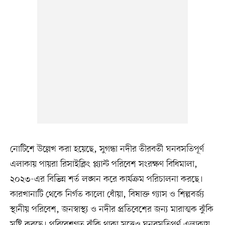
নোটিশে উল্লেখ করা হয়েছে, সুগন্ধা নদীর তীরবর্তী ঘনবসতিপূর্ণ
এলাকায় পায়রা রিসাইক্লিং প্ল্যান্ট পরিবেশ সংরক্ষণ বিধিমালা,
২০২৩-এর বিভিন্ন শর্ত লঙ্ঘন করে কার্যক্রম পরিচালনা করছে।
কারখানাটি থেকে নির্গত কালো ধোঁয়া, বিষাক্ত গ্যাস ও শিল্পবর্জ্য
স্থানীয় পরিবেশ, জনস্বাস্থ্য ও নদীর প্রতিবেশের জন্য মারাত্মক ঝুঁকি
সৃষ্টি করছে। পরিবেশগত ঝুঁকি থাকা সত্ত্বেও ঘনবসতিপূর্ণ এলাকায়