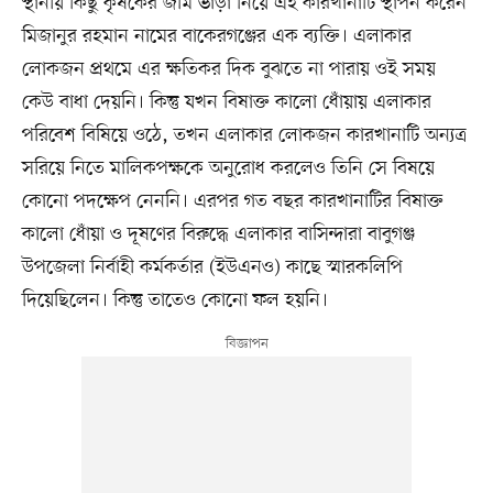
স্থানীয় কিছু কৃষকের জমি ভাড়া নিয়ে এই কারখানাটি স্থাপন করেন
মিজানুর রহমান নামের বাকেরগঞ্জের এক ব্যক্তি। এলাকার
লোকজন প্রথমে এর ক্ষতিকর দিক বুঝতে না পারায় ওই সময়
কেউ বাধা দেয়নি। কিন্তু যখন বিষাক্ত কালো ধোঁয়ায় এলাকার
পরিবেশ বিষিয়ে ওঠে, তখন এলাকার লোকজন কারখানাটি অন্যত্র
সরিয়ে নিতে মালিকপক্ষকে অনুরোধ করলেও তিনি সে বিষয়ে
কোনো পদক্ষেপ নেননি। এরপর গত বছর কারখানাটির বিষাক্ত
কালো ধোঁয়া ও দূষণের বিরুদ্ধে এলাকার বাসিন্দারা বাবুগঞ্জ
উপজেলা নির্বাহী কর্মকর্তার (ইউএনও) কাছে স্মারকলিপি
দিয়েছিলেন। কিন্তু তাতেও কোনো ফল হয়নি।