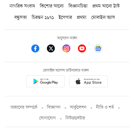
নাগরিক সংবাদ
কিশোর আলো
বিজ্ঞানচিন্তা
প্রথম আলো ট্রাস্ট
বন্ধুসভা
চিরন্তন ১৯৭১
ইপেপার
প্রথমা
মোবাইল ভ্যাস
অনুসরণ করুন
মোবাইল অ্যাপস ডাউনলোড করুন
আমাদের সম্পর্কে
বিজ্ঞাপন
সার্কুলেশন
নীতি ও শর্ত
যোগাযোগ
নিউজলেটার