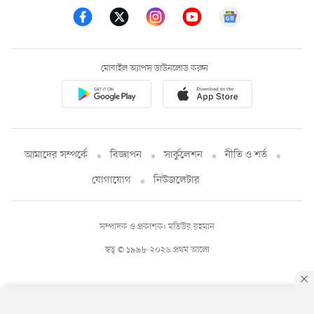
মোবাইল অ্যাপস ডাউনলোড করুন
আমাদের সম্পর্কে
বিজ্ঞাপন
সার্কুলেশন
নীতি ও শর্ত
যোগাযোগ
নিউজলেটার
সম্পাদক ও প্রকাশক: মতিউর রহমান
স্বত্ব © ১৯৯৮-২০২৬ প্রথম আলো