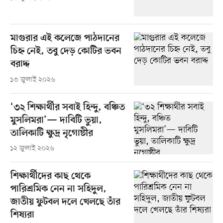
মাগুরার এই কলেজে পাঠদানের
চিহ্ন নেই, তবু দেড় কোটির ভবন
বরাদ্দ
১৩ জুলাই ২০২৬
‘৩২ শিক্ষার্থীর সবাই হিন্দু, বঞ্চিত
মুসলিমরা’— দাবিটি ভুয়া,
তালিকাটি ক্ষুদ্র নৃগোষ্ঠীর
১২ জুলাই ২০২৬
শিক্ষার্থীদের কাছ থেকে
পারিশ্রমিক নেন না সহিদুল,
জাতীয় ফুটবল দলে খেলছে তাঁর
শিষ্যরা