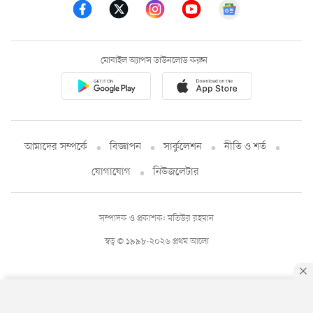
মোবাইল অ্যাপস ডাউনলোড করুন
আমাদের সম্পর্কে
বিজ্ঞাপন
সার্কুলেশন
নীতি ও শর্ত
যোগাযোগ
নিউজলেটার
সম্পাদক ও প্রকাশক: মতিউর রহমান
স্বত্ব © ১৯৯৮-২০২৬ প্রথম আলো