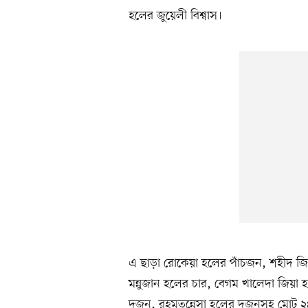
হলের জুয়েলী বিশ্বাস।
এ ছাড়া রোকেয়া হলের পাঁচজন, শহীদ জি
মন্নুজান হলের চার, বেগম খালেদা জিয়া হ
দুজন, রহমতুন্নেসা হলের দুজনসহ মোট 