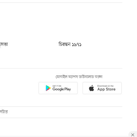
ধুসভা
চিরন্তন ১৯৭১
মোবাইল অ্যাপস ডাউনলোড করুন
েটার