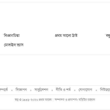
বিজ্ঞানচিন্তা
প্রথম আলো ট্রাস্ট
বন্
মোবাইল ভ্যাস
্পর্কে
বিজ্ঞাপন
সার্কুলেশন
নীতি ও শর্ত
যোগাযোগ
নিউজল
স্বত্ব © ১৯৯৮-২০২৬ প্রথম আলো
সম্পাদক ও প্রকাশক: মতিউর রহমান