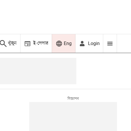
খুঁজুন
ই-পেপার
Login
Eng