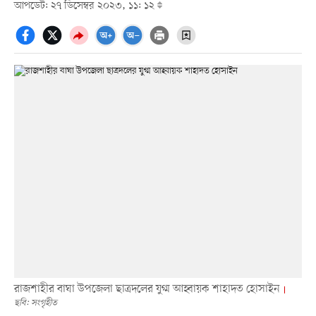
আপডেট: ২৭ ডিসেম্বর ২০২৩, ১১: ১২
রাজশাহীর বাঘা উপজেলা ছাত্রদলের যুগ্ম আহ্বায়ক শাহাদত হোসাইন
ছবি: সংগৃহীত