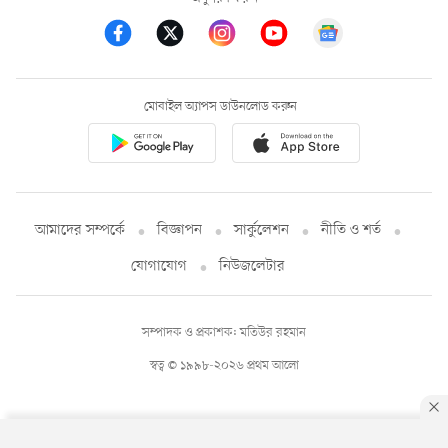
মোবাইল অ্যাপস ডাউনলোড করুন
আমাদের সম্পর্কে
বিজ্ঞাপন
সার্কুলেশন
নীতি ও শর্ত
যোগাযোগ
নিউজলেটার
সম্পাদক ও প্রকাশক: মতিউর রহমান
স্বত্ব © ১৯৯৮-২০২৬ প্রথম আলো