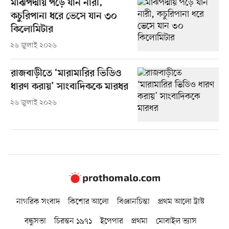
মাঝপদ্মায় পড়ে যান নারী,
কচুরিপানা ধরে ভেসে যান ৩০
কিলোমিটার
২৬ জুলাই ২০২৬
রাজবাড়ীতে ‘মারামারির ভিডিও
ধারণ করায়’ সাংবাদিককে মারধর
২৬ জুলাই ২০২৬
নাগরিক সংবাদ
কিশোর আলো
বিজ্ঞানচিন্তা
প্রথম আলো ট্রাস্ট
বন্ধুসভা
চিরন্তন ১৯৭১
ইপেপার
প্রথমা
মোবাইল ভ্যাস