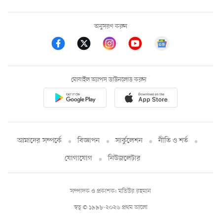
অনুসরণ করুন
মোবাইল অ্যাপস ডাউনলোড করুন
আমাদের সম্পর্কে
বিজ্ঞাপন
সার্কুলেশন
নীতি ও শর্ত
যোগাযোগ
নিউজলেটার
সম্পাদক ও প্রকাশক: মতিউর রহমান
স্বত্ব © ১৯৯৮-২০২৬ প্রথম আলো