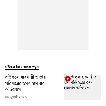
বাউফল নিয়ে আরও পড়ুন
বাউফলে ব্যবসায়ী ও তাঁর
পরিবারের ওপর হামলার
অভিযোগ
৩০ জুলাই ২০২৬