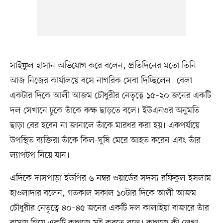
সাইফুল হাসান অভিযোগ করে বলেন, প্রতিদিনের মতো তিনি
আজ নিজের কার্যালয়ে বসে নাগরিক সেবা দিচ্ছিলেন। বেলা
একটার দিকে আলী আজম চৌধুরীর নেতৃত্বে ১৫–২০ জনের একটি
দল সেখানে ঢুকে তাঁকে কক্ষ ছাড়তে বলে। ইউএনওর অনুমতি
ছাড়া বের হবেন না জানালে তাঁকে মারধর করা হয়। একপর্যায়ে
উপস্থিত ব্যক্তিরা তাঁকে কিল-ঘুষি মেরে আহত করেন এবং তাঁর
ল্যাপটপ নিয়ে যান।
এদিকে দাসপাড়া ইউপির ৬ নম্বর ওয়ার্ডের সদস্য রফিকুল ইসলাম
হাওলাদার বলেন, গতকাল সকাল ১০টার দিকে আলী আজম
চৌধুরীর নেতৃত্বে ৪০–৪৫ জনের একটি দল কালাইয়া বাজারে তাঁর