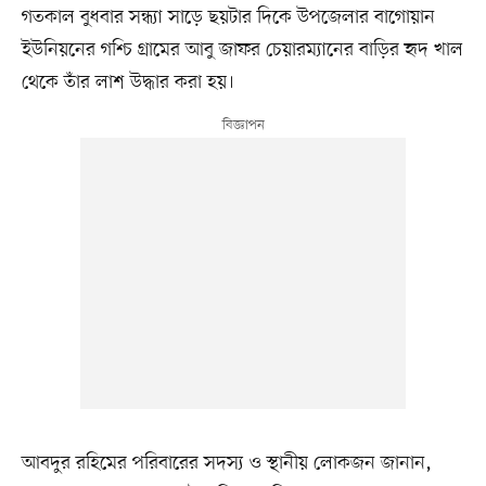
গতকাল বুধবার সন্ধ্যা সাড়ে ছয়টার দিকে উপজেলার বাগোয়ান
ইউনিয়নের গশ্চি গ্রামের আবু জাফর চেয়ারম্যানের বাড়ির হৃদ খাল
থেকে তাঁর লাশ উদ্ধার করা হয়।
আবদুর রহিমের পরিবারের সদস্য ও স্থানীয় লোকজন জানান,