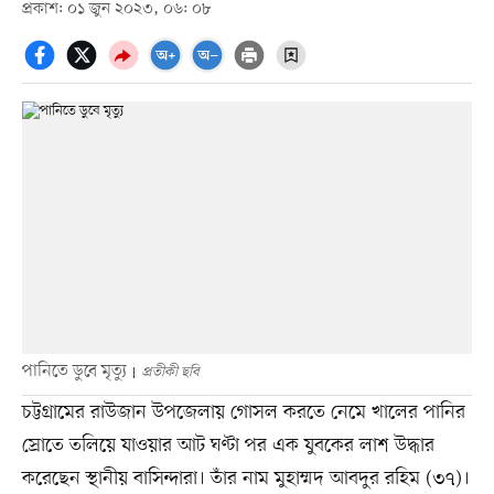
প্রকাশ: ০১ জুন ২০২৩, ০৬: ০৮
পানিতে ডুবে মৃত্যু
প্রতীকী ছবি
চট্টগ্রামের রাউজান উপজেলায় গোসল করতে নেমে খালের পানির
স্রোতে তলিয়ে যাওয়ার আট ঘণ্টা পর এক যুবকের লাশ উদ্ধার
করেছেন স্থানীয় বাসিন্দারা। তাঁর নাম মুহাম্মদ আবদুর রহিম (৩৭)।