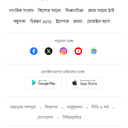
নাগরিক সংবাদ
কিশোর আলো
বিজ্ঞানচিন্তা
প্রথম আলো ট্রাস্ট
বন্ধুসভা
চিরন্তন ১৯৭১
ইপেপার
প্রথমা
মোবাইল ভ্যাস
অনুসরণ করুন
মোবাইল অ্যাপস ডাউনলোড করুন
আমাদের সম্পর্কে
বিজ্ঞাপন
সার্কুলেশন
নীতি ও শর্ত
যোগাযোগ
নিউজলেটার