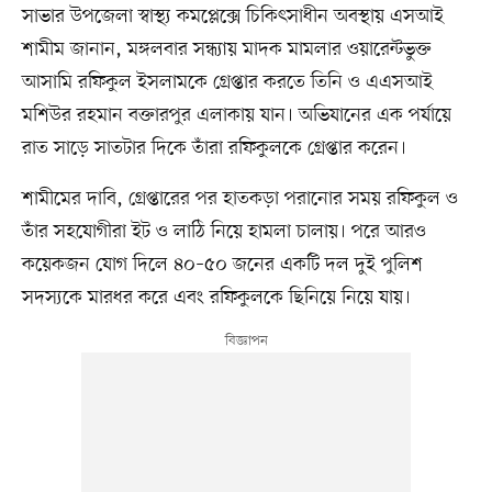
সাভার উপজেলা স্বাস্থ্য কমপ্লেক্সে চিকিৎসাধীন অবস্থায় এসআই
শামীম জানান, মঙ্গলবার সন্ধ্যায় মাদক মামলার ওয়ারেন্টভুক্ত
আসামি রফিকুল ইসলামকে গ্রেপ্তার করতে তিনি ও এএসআই
মশিউর রহমান বক্তারপুর এলাকায় যান। অভিযানের এক পর্যায়ে
রাত সাড়ে সাতটার দিকে তাঁরা রফিকুলকে গ্রেপ্তার করেন।
শামীমের দাবি, গ্রেপ্তারের পর হাতকড়া পরানোর সময় রফিকুল ও
তাঁর সহযোগীরা ইট ও লাঠি নিয়ে হামলা চালায়। পরে আরও
কয়েকজন যোগ দিলে ৪০–৫০ জনের একটি দল দুই পুলিশ
সদস্যকে মারধর করে এবং রফিকুলকে ছিনিয়ে নিয়ে যায়।