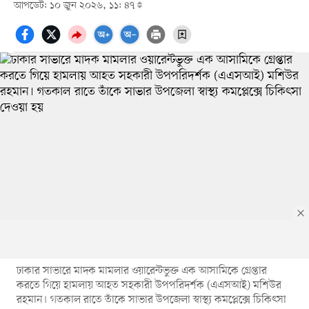
আপডেট: ১০ জুন ২০২৬, ১১: ৪৭
ঢাকার সাভারে মাদক মামলার ওয়ারেন্টভুক্ত এক আসামিকে গ্রেপ্তার
করতে গিয়ে হামলায় আহত সহকারী উপপরিদর্শক (এএসআই) মশিউর
রহমান। গতকাল রাতে তাঁকে সাভার উপজেলা স্বাস্থ্য কমপ্লেক্সে চিকিৎসা