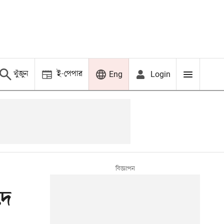
খুঁজুন
ই-পেপার
Login
Eng
দে