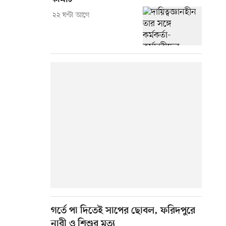
২২ ঘণ্টা আগে
গর্তে পা দিতেই সাপের ছোবল, ফরিদপুরে
নারী ও শিশুর মৃত্যু