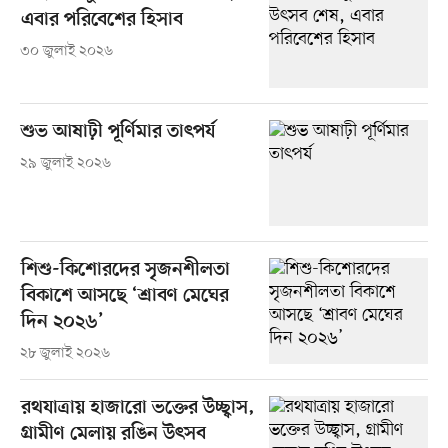
এবার পরিবেশের হিসাব
৩০ জুলাই ২০২৬
শুভ আষাঢ়ী পূর্ণিমার তাৎপর্য
২৯ জুলাই ২০২৬
শিশু-কিশোরদের সৃজনশীলতা
বিকাশে আসছে ‘শ্রাবণ মেঘের
দিন ২০২৬’
২৮ জুলাই ২০২৬
রথযাত্রায় হাজারো ভক্তের উচ্ছ্বাস,
গ্রামীণ মেলায় রঙিন উৎসব