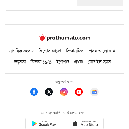
নাগরিক সংবাদ
কিশোর আলো
বিজ্ঞানচিন্তা
প্রথম আলো ট্রাস্ট
বন্ধুসভা
চিরন্তন ১৯৭১
ইপেপার
প্রথমা
মোবাইল ভ্যাস
অনুসরণ করুন
মোবাইল অ্যাপস ডাউনলোড করুন