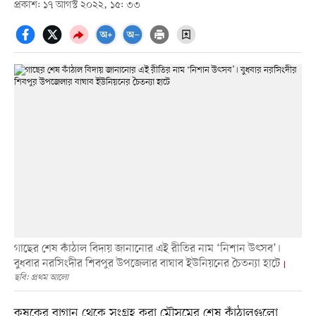
প্রকাশ: ১৭ আগস্ট ২০২২, ১৫: ৩৩
গাছের শেষ কাঁঠাল বিদায় জানানোর এই রীতির নাম ‘নিশান উৎসব’।
বুধবার নরসিংদীর শিবপুর উপজেলার বাঘাব ইউনিয়নের চৈতন্যা হাটে
ছবি: প্রথম আলো
কৃষকের বাগান থেকে সংগ্রহ করা মৌসুমের শেষ কাঁঠালগুলো