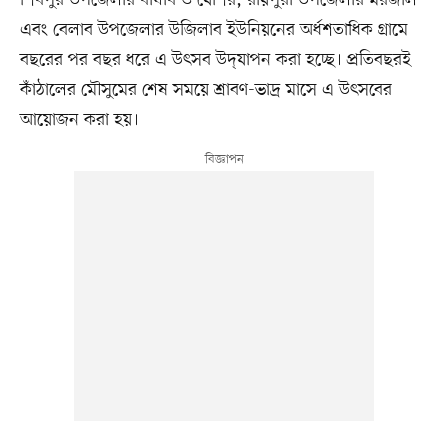
শিবপুর উপজেলার বাঘাব ও যোশর, রায়পুরা উপজেলার মরজাল
এবং বেলাব উপজেলার উজিলাব ইউনিয়নের অর্ধশতাধিক গ্রামে
বছরের পর বছর ধরে এ উৎসব উদ্‌যাপন করা হচ্ছে। প্রতিবছরই
কাঁঠালের মৌসুমের শেষ সময়ে শ্রাবণ-ভাদ্র মাসে এ উৎসবের
আয়োজন করা হয়।