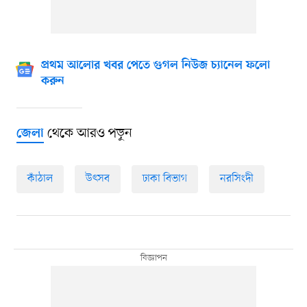
প্রথম আলোর খবর পেতে গুগল নিউজ চ্যানেল ফলো
করুন
থেকে আরও পড়ুন
জেলা
কাঁঠাল
উৎসব
ঢাকা বিভাগ
নরসিংদী