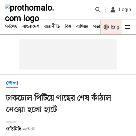
Login
সর্বশেষ
বাংলাদেশ
রাজনীতি
বিশ্ব
বাণিজ্য
মতামত
খেলা
Eng
বিনো
জেলা
ঢাকঢোল পিটিয়ে গাছের শেষ কাঁঠাল
নেওয়া হলো হাটে
প্রতিনিধি
নরসিংদী