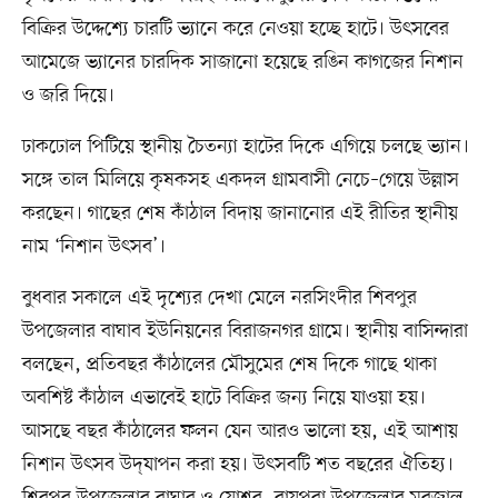
বিক্রির উদ্দেশ্যে চারটি ভ্যানে করে নেওয়া হচ্ছে হাটে। উৎসবের
আমেজে ভ্যানের চারদিক সাজানো হয়েছে রঙিন কাগজের নিশান
ও জরি দিয়ে।
ঢাকঢোল পিটিয়ে স্থানীয় চৈতন্যা হাটের দিকে এগিয়ে চলছে ভ্যান।
সঙ্গে তাল মিলিয়ে কৃষকসহ একদল গ্রামবাসী নেচে–গেয়ে উল্লাস
করছেন। গাছের শেষ কাঁঠাল বিদায় জানানোর এই রীতির স্থানীয়
নাম ‘নিশান উৎসব’।
বুধবার সকালে এই দৃশ্যের দেখা মেলে নরসিংদীর শিবপুর
উপজেলার বাঘাব ইউনিয়নের বিরাজনগর গ্রামে। স্থানীয় বাসিন্দারা
বলছেন, প্রতিবছর কাঁঠালের মৌসুমের শেষ দিকে গাছে থাকা
অবশিষ্ট কাঁঠাল এভাবেই হাটে বিক্রির জন্য নিয়ে যাওয়া হয়।
আসছে বছর কাঁঠালের ফলন যেন আরও ভালো হয়, এই আশায়
নিশান উৎসব উদ্‌যাপন করা হয়। উৎসবটি শত বছরের ঐতিহ্য।