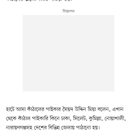
হাটে আসা কাঁঠালের পাইকার সৈয়দ উদ্দিন মিয়া বলেন, এখান
থেকে কাঁঠাল পাইকারি কিনে ঢাকা, সিলেট, কুমিল্লা, নোয়াখালী,
নারায়ণগঞ্জসহ দেশের বিভিন্ন জেলায় পাঠানো হয়।