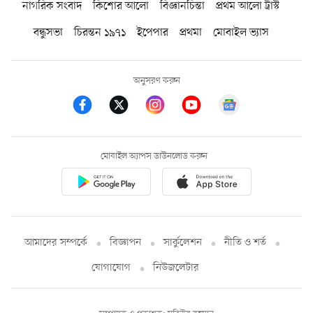
নাগরিক সংবাদ
কিশোর আলো
বিজ্ঞানচিন্তা
প্রথম আলো ট্রাস্ট
বন্ধুসভা
চিরন্তন ১৯৭১
ইপেপার
প্রথমা
মোবাইল ভ্যাস
অনুসরণ করুন
মোবাইল অ্যাপস ডাউনলোড করুন
আমাদের সম্পর্কে
বিজ্ঞাপন
সার্কুলেশন
নীতি ও শর্ত
যোগাযোগ
নিউজলেটার