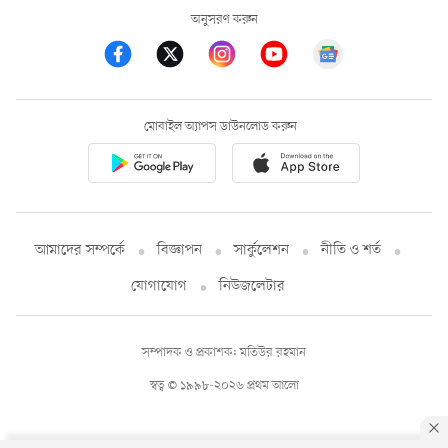
অনুসরণ করুন
মোবাইল অ্যাপস ডাউনলোড করুন
আমাদের সম্পর্কে
বিজ্ঞাপন
সার্কুলেশন
নীতি ও শর্ত
যোগাযোগ
নিউজলেটার
সম্পাদক ও প্রকাশক: মতিউর রহমান
স্বত্ব © ১৯৯৮-২০২৬ প্রথম আলো