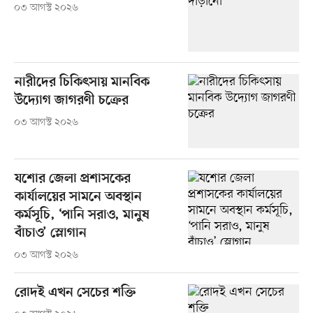
০৩ আগস্ট ২০২৬
নারীদের চিকিৎসায় মানবিক
উদ্যোগ জাগরণী চক্রের
০৩ আগস্ট ২০২৬
যশোর জেলা প্রশাসকের
কার্যালয়ের সামনে অবস্থান
কর্মসূচি, ‘পানি সরাও, মানুষ
বাঁচাও’ স্লোগান
০৩ আগস্ট ২০২৬
রোদই এখন সেচের শক্তি