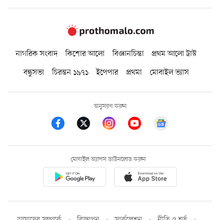
নাগরিক সংবাদ
কিশোর আলো
বিজ্ঞানচিন্তা
প্রথম আলো ট্রাস্ট
বন্ধুসভা
চিরন্তন ১৯৭১
ইপেপার
প্রথমা
মোবাইল ভ্যাস
অনুসরণ করুন
মোবাইল অ্যাপস ডাউনলোড করুন
আমাদের সম্পর্কে
বিজ্ঞাপন
সার্কুলেশন
নীতি ও শর্ত