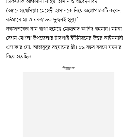
চিকিৎসক আফসানা নাইমা হাসান ও অবেদনবিদ
(অ্যানেসথেসিয়া) মেহেদী হাসানকে নিয়ে অস্ত্রোপচারটি করেন।
বর্তমানে মা ও নবজাতক দুজনই সুস্থ।’
নবজাতকের নাম রাখা হয়েছে মোহাম্মদ আবিদ রহমান। ময়না
বেগম মোংলা উপজেলার চাঁদপাই ইউনিয়নের উত্তর কাইনমারী
এলাকার মো. আহাবুবুর রহমানের স্ত্রী। ১৬ বছর বয়সে ময়নার
বিয়ে হয়েছিল।