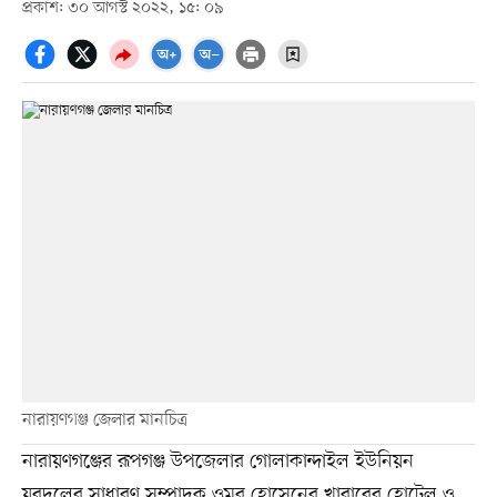
প্রকাশ: ৩০ আগস্ট ২০২২, ১৫: ০৯
নারায়ণগঞ্জ জেলার মানচিত্র
নারায়ণগঞ্জের রূপগঞ্জ উপজেলার গোলাকান্দাইল ইউনিয়ন
যুবদলের সাধারণ সম্পাদক ওমর হোসেনের খাবারের হোটেল ও