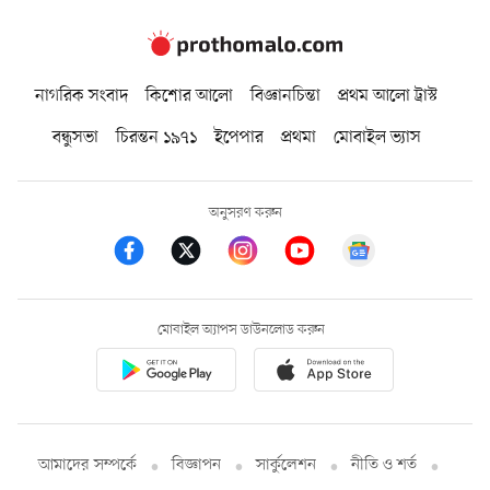
নাগরিক সংবাদ
কিশোর আলো
বিজ্ঞানচিন্তা
প্রথম আলো ট্রাস্ট
বন্ধুসভা
চিরন্তন ১৯৭১
ইপেপার
প্রথমা
মোবাইল ভ্যাস
অনুসরণ করুন
মোবাইল অ্যাপস ডাউনলোড করুন
আমাদের সম্পর্কে
বিজ্ঞাপন
সার্কুলেশন
নীতি ও শর্ত