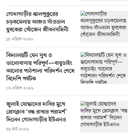
গোদাগাড়ীর ঝালপুকুরের
চড়কমেলায় আজও সাঁওতাল
যুবকেরা খোঁজেন জীবনসঙ্গিনী
১৫ এপ্রিল ২০২৬
বিদ্যালয়টি যেন সুখ ও
ভালোবাসায় পরিপূর্ণ—বাবুডাইং
আলোর পাঠশালা পরিদর্শন শেষে
বিদেশি পর্যটক
০৭ এপ্রিল ২০২৬
জুলাই যোদ্ধাদের দাবির মুখে
প্রেসক্লাব ‘বন্ধ রাখার পরামর্শ’
দিলেন গোদাগাড়ীর ইউএনও
২৮ মার্চ ২০২৬