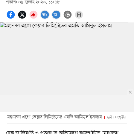
প্রকাশ: ০৯ জুলাই ২০২৬, ১১: ১৮
মহানন্দা এগ্রো কেয়ার লিমিটেডের এমডি আমিনুল ইসলাম
ছবি : সংগৃহীত
চেক জালিয়াতি ও প্রতারণার অভিযোগে রাজশাহীতে ‘মহানন্দা