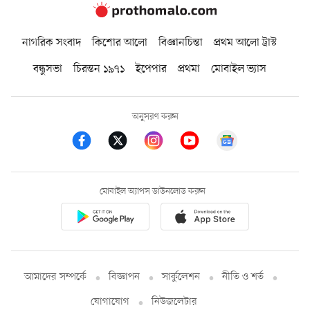
নাগরিক সংবাদ
কিশোর আলো
বিজ্ঞানচিন্তা
প্রথম আলো ট্রাস্ট
বন্ধুসভা
চিরন্তন ১৯৭১
ইপেপার
প্রথমা
মোবাইল ভ্যাস
অনুসরণ করুন
মোবাইল অ্যাপস ডাউনলোড করুন
আমাদের সম্পর্কে
বিজ্ঞাপন
সার্কুলেশন
নীতি ও শর্ত
যোগাযোগ
নিউজলেটার