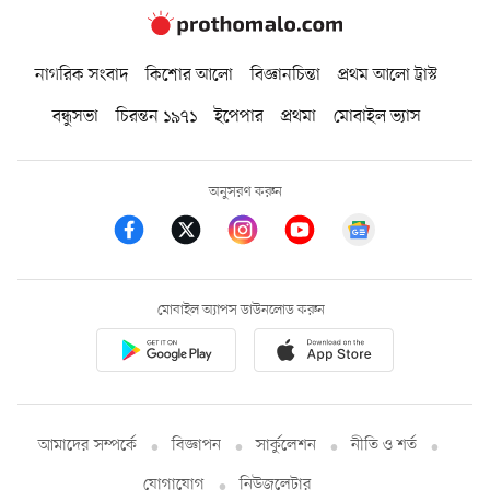
নাগরিক সংবাদ
কিশোর আলো
বিজ্ঞানচিন্তা
প্রথম আলো ট্রাস্ট
বন্ধুসভা
চিরন্তন ১৯৭১
ইপেপার
প্রথমা
মোবাইল ভ্যাস
অনুসরণ করুন
মোবাইল অ্যাপস ডাউনলোড করুন
আমাদের সম্পর্কে
বিজ্ঞাপন
সার্কুলেশন
নীতি ও শর্ত
যোগাযোগ
নিউজলেটার