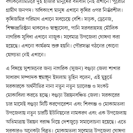
বর্গকিলোমিটারে দুই হাজার মানুষের বসবাস নেই এখানে। পুরোটা
গ্রামীণ জনপদ। অধিকাংশ মানুষ এখানে কৃষির ওপর নির্ভরশীল।
কৃষিজমির পরিমাণ এখানে সবচেয়ে বেশি। সড়ক, ড্রেনেজ,
শিক্ষাপ্রতিষ্ঠান থাকলেও স্বাস্থ্যসেবা, পানি সরবরাহসহ মৌলিক
নাগরিক সুবিধা এখানে নাজুক। সবেমাত্র উপজেলা ঘোষণা করা
হয়েছে। এখনো কার্যক্রম শুরু হয়নি। পৌরসভা গঠনের কোনো
যোগ্যতা নেই এখানে।
এ বিষয়ে সুশাসনের জন্য নাগরিক (সুজন) বগুড়া জেলা শাখার
সাধারণ সম্পাদক হুমায়ূন ইসলাম তুহিন বলেন, এই মুহূর্তে
সরকারকে অর্থনীতির নানা নতুন নতুন চ্যালেঞ্জ ও সংকট
মোকাবিলা করতে হচ্ছে। বগুড়া উন্নয়নবঞ্চিত জেলা। সরকারের
চার মাসেই বগুড়া সিটি করপোরেশন এবং শিবগঞ্জ ও মোকামতলা
উপজেলায় নতুন চারটি ইউনিয়নের নামকরণ এবং এক উপজেলায়
অতিমাত্রায় উন্নয়ন বরাদ্দ নিয়ে দেশজুড়ে সমালোচনা হয়েছে। এতে
সরকারও অনেকটা বিব্রত। মোকামতলা সবেমাত্র উপজেলা ঘোষণা