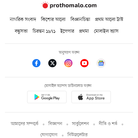
নাগরিক সংবাদ
কিশোর আলো
বিজ্ঞানচিন্তা
প্রথম আলো ট্রাস্ট
বন্ধুসভা
চিরন্তন ১৯৭১
ইপেপার
প্রথমা
মোবাইল ভ্যাস
অনুসরণ করুন
মোবাইল অ্যাপস ডাউনলোড করুন
আমাদের সম্পর্কে
বিজ্ঞাপন
সার্কুলেশন
নীতি ও শর্ত
যোগাযোগ
নিউজলেটার