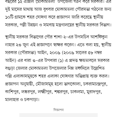
বছরের ১২ এপ্রিল ‘মোকামতলা’ উপজেলা গঠন করে সরকার। এর
দুই মাসের মাথায় আজ বুধবার মোকামতলা পৌরসভা গঠনের জন্য
১০টি গ্রামকে শহর ঘোষণা করে প্রজ্ঞাপন জারি করেছে স্থানীয়
সরকার, পল্লী উন্নয়ন ও সমবায় মন্ত্রণালয়ের স্থানীয় সরকার বিভাগ।
স্থানীয় সরকার বিভাগের পৌর শাখা-২–এর উপসচিব আশফিকুন
নাহার ২৩ জুন এই প্রজ্ঞাপনে স্বাক্ষর করেন। এতে বলা হয়, স্থানীয়
সরকার (পৌরসভা) আইন, ২০০৯ (২০০৯ সালের ৫৮ নম্বর
আইন) এর ধারা ৩–এর উপধারা (১) এ প্রদত্ত ক্ষমতাবলে সরকার
বগুড়া জেলার মোকামতলা উপজেলার নিম্ন তফসিলে উল্লেখিত
পল্লি এলাকাসমূহকে শহর এলাকা ঘোষণার অভিপ্রায় ব্যক্ত করল।
প্রজ্ঞাপন অনুযায়ী, মৌজাসমূহ হলো ভাগকোলা, চকরামচন্দ্রপুর,
কাশিপুর, লস্করপুর, লক্ষ্মীপুর, শঙ্করপুর, চাকলমা, মুরাদপুর,
মালাহার ও চকপাড়া।