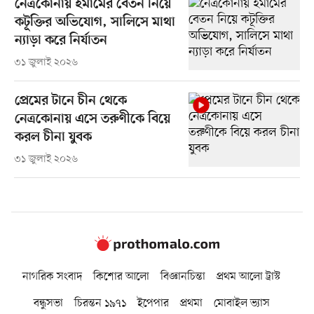
নেত্রকোনায় ইমামের বেতন নিয়ে
কটূক্তির অভিযোগ, সালিসে মাথা
ন্যাড়া করে নির্যাতন
৩১ জুলাই ২০২৬
প্রেমের টানে চীন থেকে
নেত্রকোনায় এসে তরুণীকে বিয়ে
করল চীনা যুবক
৩১ জুলাই ২০২৬
নাগরিক সংবাদ
কিশোর আলো
বিজ্ঞানচিন্তা
প্রথম আলো ট্রাস্ট
বন্ধুসভা
চিরন্তন ১৯৭১
ইপেপার
প্রথমা
মোবাইল ভ্যাস