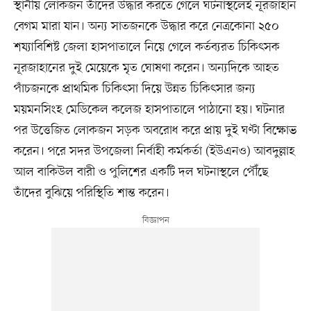
স্থানীয় লোকজন তাঁদের উদ্ধার করতে গেলে ঘটনাস্থলেই নূরজাহান
বেগম মারা যান। অন্য সাতজনকে উদ্ধার করে নেত্রকোনা ২৫০
শয্যাবিশিষ্ট জেলা হাসপাতালে নিয়ে গেলে কর্তব্যরত চিকিৎসক
নূরজাহানের দুই মেয়েকে মৃত ঘোষণা করেন। অন্যদিকে আহত
পাঁচজনকে প্রাথমিক চিকিৎসা দিয়ে উন্নত চিকিৎসার জন্য
ময়মনসিংহ মেডিকেল কলেজ হাসপাতালে পাঠানো হয়। ঘটনার
পর উত্তেজিত লোকজন সড়ক অবরোধ করে প্রায় দুই ঘণ্টা বিক্ষোভ
করেন। পরে সদর উপজেলা নির্বাহী কর্মকর্তা (ইউএনও) আবদুল্লাহ
আল বাকিউল বারী ও পুলিশের একটি দল ঘটনাস্থলে পৌঁছে
তাঁদের বুঝিয়ে পরিস্থিতি শান্ত করেন।