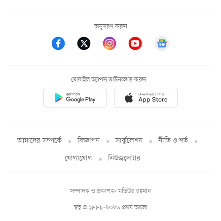
অনুসরণ করুন
মোবাইল অ্যাপস ডাউনলোড করুন
আমাদের সম্পর্কে
বিজ্ঞাপন
সার্কুলেশন
নীতি ও শর্ত
যোগাযোগ
নিউজলেটার
সম্পাদক ও প্রকাশক: মতিউর রহমান
স্বত্ব © ১৯৯৮-২০২৬ প্রথম আলো