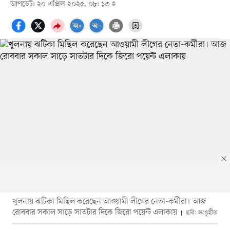
আপডেট: ২০ এপ্রিল ২০২৫, ০৮: ১৩
খুলনায় ঝটিকা মিছিল করেছেন আওয়ামী লীগের নেতা-কর্মীরা। আজ
রোববার সকাল সাড়ে সাতটার দিকে জিরো পয়েন্ট এলাকায়
ছবি: সংগৃহীত