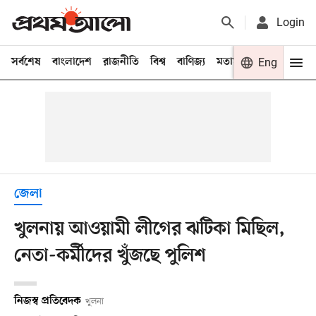
Login
সর্বশেষ
বাংলাদেশ
রাজনীতি
বিশ্ব
বাণিজ্য
মতামত
খেলা
Eng
বিনো
জেলা
খুলনায় আওয়ামী লীগের ঝটিকা মিছিল,
নেতা-কর্মীদের খুঁজছে পুলিশ
নিজস্ব প্রতিবেদক
খুলনা