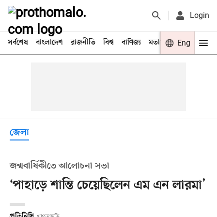
Login
সর্বশেষ
বাংলাদেশ
রাজনীতি
বিশ্ব
বাণিজ্য
মতামত
খেলা
Eng
বিনো
জেলা
জন্মবার্ষিকীতে আলোচনা সভা
‘পাহাড়ে শান্তি চেয়েছিলেন এম এন লারমা’
প্রতিনিধি
খাগড়াছড়ি