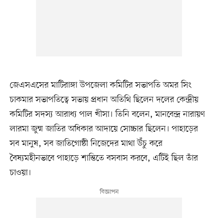
জেএসএসের মাটিরাঙ্গা উপজেলা কমিটির সভাপতি অমর সিং
চাকমার সভাপতিত্বে সভায় প্রধান অতিথি ছিলেন দলের কেন্দ্রীয়
কমিটির সদস্য আরাধ্য পাল খীসা। তিনি বলেন, মানবেন্দ্র নারায়ণ
লারমা জুম্ম জাতির অধিকার আদায়ে সোচ্চার ছিলেন। পাহাড়ের
সব মানুষ, সব জাতিগোষ্ঠী নিজেদের মাথা উঁচু করে
বৈষ্যমহীনভাবে পাহাড়ে শান্তিতে বসবাস করবে, এটিই ছিল তাঁর
চাওয়া।