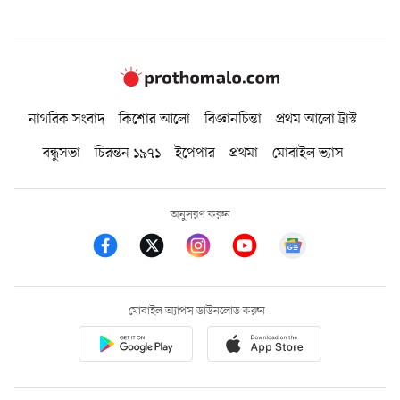
নাগরিক সংবাদ
কিশোর আলো
বিজ্ঞানচিন্তা
প্রথম আলো ট্রাস্ট
বন্ধুসভা
চিরন্তন ১৯৭১
ইপেপার
প্রথমা
মোবাইল ভ্যাস
অনুসরণ করুন
মোবাইল অ্যাপস ডাউনলোড করুন