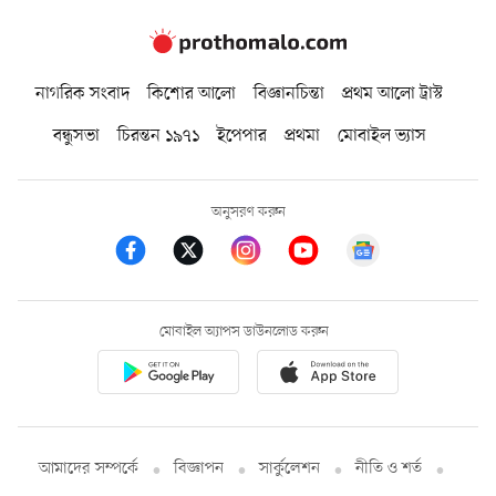
নাগরিক সংবাদ
কিশোর আলো
বিজ্ঞানচিন্তা
প্রথম আলো ট্রাস্ট
বন্ধুসভা
চিরন্তন ১৯৭১
ইপেপার
প্রথমা
মোবাইল ভ্যাস
অনুসরণ করুন
মোবাইল অ্যাপস ডাউনলোড করুন
আমাদের সম্পর্কে
বিজ্ঞাপন
সার্কুলেশন
নীতি ও শর্ত