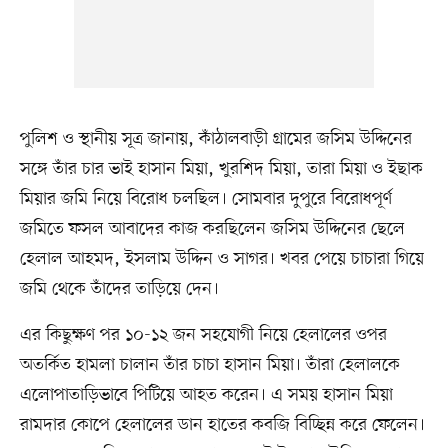
পুলিশ ও স্থানীয় সূত্র জানায়, কাঁঠালবাড়ী গ্রামের জসিম উদ্দিনের
সঙ্গে তাঁর চার ভাই হাসান মিয়া, খুরশিদ মিয়া, তারা মিয়া ও ইছাক
মিয়ার জমি নিয়ে বিরোধ চলছিল। সোমবার দুপুরে বিরোধপূর্ণ
জমিতে ফসল আবাদের কাজ করছিলেন জসিম উদ্দিনের ছেলে
হেলাল আহমদ, ইসলাম উদ্দিন ও সাগর। খবর পেয়ে চাচারা গিয়ে
জমি থেকে তাঁদের তাড়িয়ে দেন।
এর কিছুক্ষণ পর ১০-১২ জন সহযোগী নিয়ে হেলালের ওপর
অতর্কিত হামলা চালান তাঁর চাচা হাসান মিয়া। তাঁরা হেলালকে
এলোপাতাড়িভাবে পিটিয়ে আহত করেন। এ সময় হাসান মিয়া
রামদার কোপে হেলালের ডান হাতের কবজি বিচ্ছিন্ন করে ফেলেন।