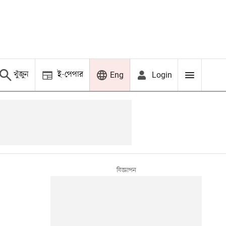
খুঁজুন
ই-পেপার
Login
Eng