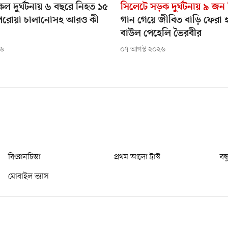
ল দুর্ঘটনায় ৬ বছরে নিহত ১৫
সিলেটে সড়ক দুর্ঘটনায় ৯ জন
েপরোয়া চালানোসহ আরও কী
গান গেয়ে জীবিত বাড়ি ফেরা 
বাউল পেহেলি ভৈরবীর
২৬
০৭ আগস্ট ২০২৬
বিজ্ঞানচিন্তা
প্রথম আলো ট্রাস্ট
বন্
মোবাইল ভ্যাস