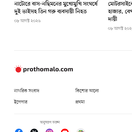
নাটোরে বাস-নছিমনের মুখোমুখি সংঘর্ষে
মোটরসাইকে
দুই ভাইসহ তিন গরু ব্যবসায়ী নিহত
হাজার, ব
দায়ী
০৮ আগস্ট ২০২৬
০৮ আগস্ট ২০
নাগরিক সংবাদ
কিশোর আলো
ইপেপার
প্রথমা
অনুসরণ করুন