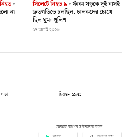
 নিহত
সিলেটে নিহত ৯
ফাঁকা সড়কে দুই বাসই
হলো না
দ্রুতগতিতে চলছিল, চালকদের চোখে
ছিল ঘুম: পুলিশ
০৭ আগস্ট ২০২৬
ধুসভা
চিরন্তন ১৯৭১
মোবাইল অ্যাপস ডাউনলোড করুন