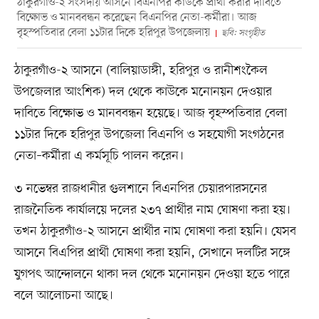
ঠাকুরগাঁও-২ সংসদীয় আসনে বিএনপির কাউকে প্রার্থী করার দাবিতে
বিক্ষোভ ও মানববন্ধন করেছেন বিএনপির নেতা-কর্মীরা। আজ
বৃহস্পতিবার বেলা ১১টার দিকে হরিপুর উপজেলায়
ছবি: সংগৃহীত
ঠাকুরগাঁও-২ আসনে (বালিয়াডাঙ্গী, হরিপুর ও রানীশংকৈল
উপজেলার আংশিক) দল থেকে কাউকে মনোনয়ন দেওয়ার
দাবিতে বিক্ষোভ ও মানববন্ধন হয়েছে। আজ বৃহস্পতিবার বেলা
১১টার দিকে হরিপুর উপজেলা বিএনপি ও সহযোগী সংগঠনের
নেতা–কর্মীরা এ কর্মসূচি পালন করেন।
৩ নভেম্বর রাজধানীর গুলশানে বিএনপির চেয়ারপারসনের
রাজনৈতিক কার্যালয়ে দলের ২৩৭ প্রার্থীর নাম ঘোষণা করা হয়।
তখন ঠাকুরগাঁও-২ আসনে প্রার্থীর নাম ঘোষণা করা হয়নি। যেসব
আসনে বিএপির প্রার্থী ঘোষণা করা হয়নি, সেখানে দলটির সঙ্গে
যুগপৎ আন্দোলনে থাকা দল থেকে মনোনয়ন দেওয়া হতে পারে
বলে আলোচনা আছে।