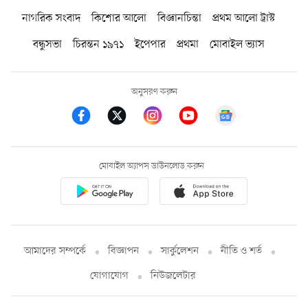
নাগরিক সংবাদ
কিশোর আলো
বিজ্ঞানচিন্তা
প্রথম আলো ট্রাস্ট
বন্ধুসভা
চিরন্তন ১৯৭১
ইপেপার
প্রথমা
মোবাইল ভ্যাস
অনুসরণ করুন
মোবাইল অ্যাপস ডাউনলোড করুন
আমাদের সম্পর্কে
বিজ্ঞাপন
সার্কুলেশন
নীতি ও শর্ত
যোগাযোগ
নিউজলেটার