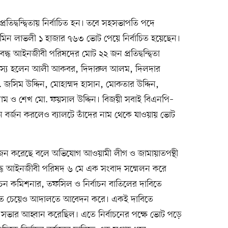
রতিদ্বন্দ্বিতায় নির্বাচিত হন। তবে সহসভাপতি পদে
িন লাভলী ১ হাজার ৭৬৩ ভোট পেয়ে নির্বাচিত হয়েছেন।
দ্ধ আইনজীবী পরিষদের মোট ২২ জন প্রতিদ্বন্দ্বিতা
সদস্য হলেন আলী আকবর, দিদারুল আলম, দিলদার
জসিম উদ্দিন, মোহাম্মদ হাসান, মোকতার উদ্দিন,
াম ও শেখ মো. ফয়সাল উদ্দিন। বিজয়ী সবাই বিএনপি–
্বাচন বর্জন করলেও ব্যালটে তাঁদের নাম থেকে যাওয়ায় ভোট
োজন করেছে বলে অভিযোগ আওয়ামী লীগ ও জামায়াতপন্থী
দ্ধ আইনজীবী পরিষদ ৬ মে এক সংবাদ সম্মেলন করে
্বাচন কমিশনার, তফসিল ও নির্বাচন বাতিলের দাবিতে
্থগিত চেয়েও আদালতে আবেদন করে। একই দাবিতে
সভার আহ্বান করেছিল। এতে নির্বাচনের পক্ষে ভোট পড়ে