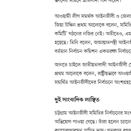
ভবনের সামনে প্রতিবাদী গান করেন।
আওয়ামী লীগ সমর্থক আইনজীবী ও জেলা
জিয়া উদ্দিন প্রথম আলোকে বলেন, সমি
কমিটি’ গঠনের নজির নেই। অতীতেও, এমনকি 
হয়েছে। তিনি বলেন, জামায়াতপন্থী আইনজী
বর্তমান নির্বাচন কমিশন একতরফা নির্বাচ
জানতে চাইলে জাতীয়তাবাদী আইনজীবী ফোর
প্রথম আলোকে বলেন, রাষ্ট্রীয়ভাবে আওয়াম
সমর্থিত আইনজীবীদের নির্বাচনে অংশগ্রহ
দুই সাংবাদিক লাঞ্ছিত
চট্টগ্রাম আইনজীবী সমিতির নির্বাচনের স
অভিযোগ পাওয়া গেছে। তাঁরা হলেন চ্যানেল 
ক্যামেরাপারসন অমিত দাস। গতকাল বৃহস্