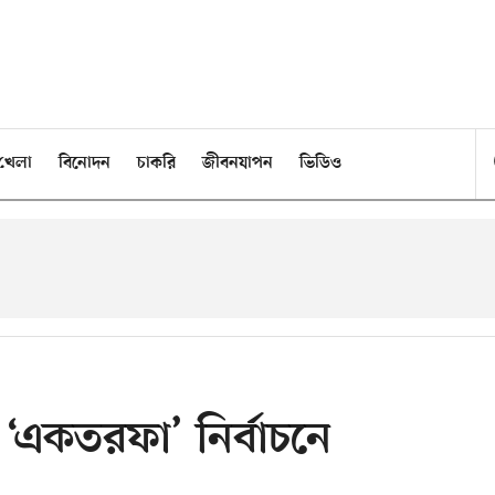
খেলা
বিনোদন
চাকরি
জীবনযাপন
ভিডিও
 ‘একতরফা’ নির্বাচনে