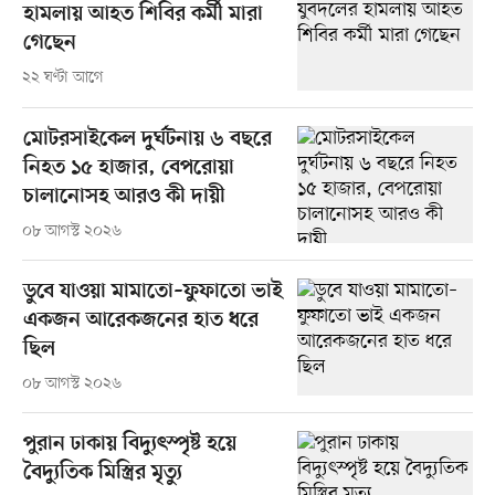
হামলায় আহত শিবির কর্মী মারা
গেছেন
২২ ঘণ্টা আগে
মোটরসাইকেল দুর্ঘটনায় ৬ বছরে
নিহত ১৫ হাজার, বেপরোয়া
চালানোসহ আরও কী দায়ী
০৮ আগস্ট ২০২৬
ডুবে যাওয়া মামাতো–ফুফাতো ভাই
একজন আরেকজনের হাত ধরে
ছিল
০৮ আগস্ট ২০২৬
পুরান ঢাকায় বিদ্যুৎস্পৃষ্ট হয়ে
বৈদ্যুতিক মিস্ত্রির মৃত্যু