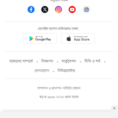
অনুসরণ করুন
মোবাইল অ্যাপস ডাউনলোড করুন
আমাদের সম্পর্কে
বিজ্ঞাপন
সার্কুলেশন
নীতি ও শর্ত
যোগাযোগ
নিউজলেটার
সম্পাদক ও প্রকাশক: মতিউর রহমান
স্বত্ব © ১৯৯৮-২০২৬ প্রথম আলো