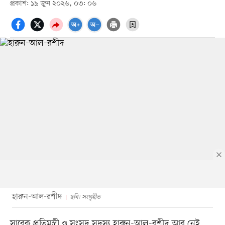
প্রকাশ: ১৯ জুন ২০২৬, ০৩: ০৬
হারুন-আল-রশীদ
ছবি: সংগৃহীত
সাবেক প্রতিমন্ত্রী ও সংসদ সদস্য হারুন-আল-রশীদ আর নেই