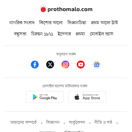
নাগরিক সংবাদ
কিশোর আলো
বিজ্ঞানচিন্তা
প্রথম আলো ট্রাস্ট
বন্ধুসভা
চিরন্তন ১৯৭১
ইপেপার
প্রথমা
মোবাইল ভ্যাস
অনুসরণ করুন
মোবাইল অ্যাপস ডাউনলোড করুন
আমাদের সম্পর্কে
বিজ্ঞাপন
সার্কুলেশন
নীতি ও শর্ত