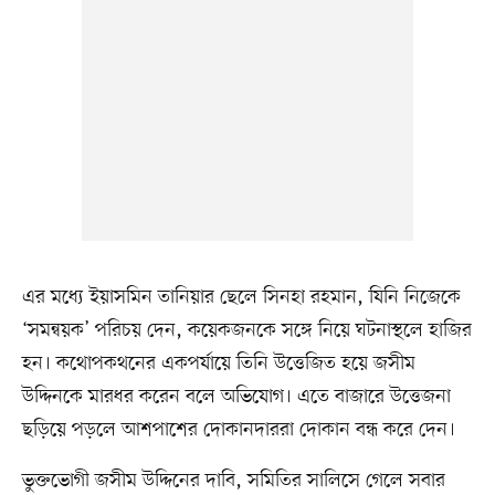
এর মধ্যে ইয়াসমিন তানিয়ার ছেলে সিনহা রহমান, যিনি নিজেকে
‘সমন্বয়ক’ পরিচয় দেন, কয়েকজনকে সঙ্গে নিয়ে ঘটনাস্থলে হাজির
হন। কথোপকথনের একপর্যায়ে তিনি উত্তেজিত হয়ে জসীম
উদ্দিনকে মারধর করেন বলে অভিযোগ। এতে বাজারে উত্তেজনা
ছড়িয়ে পড়লে আশপাশের দোকানদাররা দোকান বন্ধ করে দেন।
ভুক্তভোগী জসীম উদ্দিনের দাবি, সমিতির সালিসে গেলে সবার