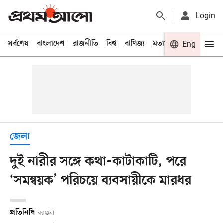
Login
সর্বশেষ
বাংলাদেশ
রাজনীতি
বিশ্ব
বাণিজ্য
মতামত
খেলা
Eng
বিনো
জেলা
দুই নারীর সঙ্গে কথা–কাটাকাটি, পরে
‘সমন্বয়ক’ পরিচয়ে ব্যবসায়ীকে মারধর
প্রতিনিধি
বরগুনা