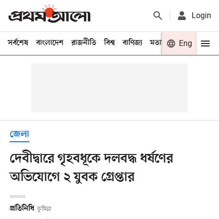
Login
সর্বশেষ
বাংলাদেশ
রাজনীতি
বিশ্ব
বাণিজ্য
মতামত
খেলা
Eng
বিনো
জেলা
দেবীদ্বারে গৃহবধূকে দলবদ্ধ ধর্ষণের
অভিযোগে ২ যুবক গ্রেপ্তার
প্রতিনিধি
কুমিল্লা