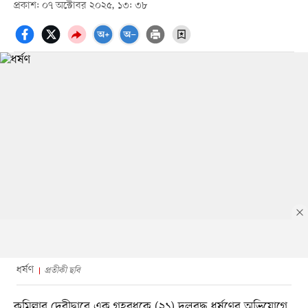
প্রকাশ: ০৭ অক্টোবর ২০২৫, ১৩: ৩৮
ধর্ষণ
প্রতীকী ছবি
কুমিল্লার দেবীদ্বারে এক গৃহবধূকে (২১) দলবদ্ধ ধর্ষণের অভিযোগে