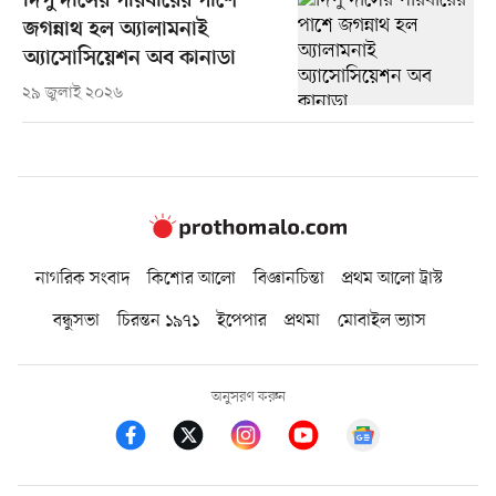
দিপু দাসের পরিবারের পাশে
জগন্নাথ হল অ্যালামনাই
অ্যাসোসিয়েশন অব কানাডা
২৯ জুলাই ২০২৬
নাগরিক সংবাদ
কিশোর আলো
বিজ্ঞানচিন্তা
প্রথম আলো ট্রাস্ট
বন্ধুসভা
চিরন্তন ১৯৭১
ইপেপার
প্রথমা
মোবাইল ভ্যাস
অনুসরণ করুন