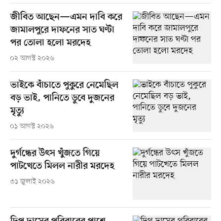
জীবিত আছেন—এমন দাবি করে
জামালপুরে দাফনের সাত ঘণ্টা
পর তোলা হলো মরদেহ
০২ আগস্ট ২০২৬
ভাইকে বাঁচাতে পুকুরে নেমেছিল
বড় ভাই, পানিতে ডুবে দুজনের
মৃত্যু
০১ আগস্ট ২০২৬
দুর্গন্ধের উৎস খুঁজতে গিয়ে
পাটখেতে মিলল নারীর মরদেহ
৩১ জুলাই ২০২৬