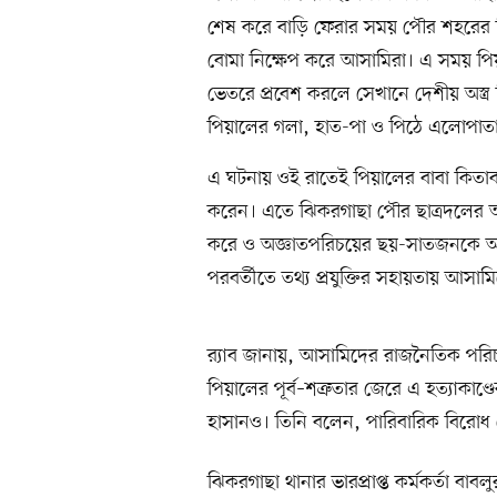
শেষ করে বাড়ি ফেরার সময় পৌর শহরের ম
বোমা নিক্ষেপ করে আসামিরা। এ সময় পিয়া
ভেতরে প্রবেশ করলে সেখানে দেশীয় অস্ত্র 
পিয়ালের গলা, হাত-পা ও পিঠে এলোপাতাড়
এ ঘটনায় ওই রাতেই পিয়ালের বাবা কিতাব
করেন। এতে ঝিকরগাছা পৌর ছাত্রদলের 
করে ও অজ্ঞাতপরিচয়ের ছয়-সাতজনকে আসাম
পরবর্তীতে তথ্য প্রযুক্তির সহায়তায় আসা
র‍্যাব জানায়, আসামিদের রাজনৈতিক পরিচ
পিয়ালের পূর্ব–শত্রুতার জেরে এ হত্যাকা
হাসানও। তিনি বলেন, পারিবারিক বিরোধ থ
ঝিকরগাছা থানার ভারপ্রাপ্ত কর্মকর্তা বাব