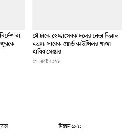
র্দেশ না
মৌচাকে স্বেচ্ছাসেবক দলের নেতা বিল্লাল
িজুরকে
হত্যায় সাবেক ওয়ার্ড কাউন্সিলর খাজা
হাবিব গ্রেপ্তার
০৭ আগস্ট ২০২৬
ধুসভা
চিরন্তন ১৯৭১