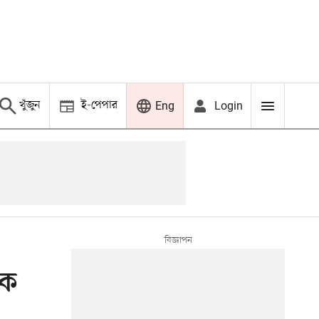
খুঁজুন
ই-পেপার
Login
Eng
বক