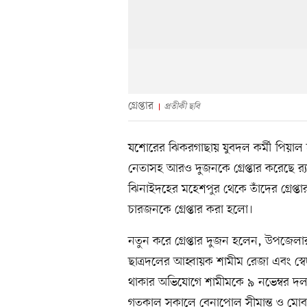
গ্রেপ্তার
প্রতীকী ছবি
যশোরের ঝিকরগাছায় যুবদল কর্মী পিয়াল হা
নেতাসহ আরও দুজনকে গ্রেপ্তার করেছে র
ঝিনাইদহের মহেশপুর থেকে তাঁদের গ্রেপ্
চারজনকে গ্রেপ্তার করা হলো।
নতুন করে গ্রেপ্তার দুজন হলেন, উপজেলা
ছাত্রদলের আহ্বায়ক শামীম রেজা এবং স্বে
থাকার অভিযোগে শামীমকে ৯ নভেম্বর দল থ
গতকাল সকালে বেনাপোল সীমান্ত ও মোবার