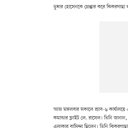
তুষার হোসেনকে গ্রেপ্তার করে ঝিকরগাছা
আজ মঙ্গলবার সকালে র‍্যাব-৬ কার্যালয়ে 
কমান্ডার ফ্লাইট লে. রাসেল। তিনি জানা
এলাকার বাসিন্দা ছিলেন। তিনি ঝিকরগাছা 