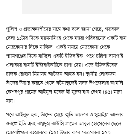
পুলিশ ও প্রত্যক্ষদর্শীদের সঙ্গে কথা বলে জানা গেছে, গতকাল
বেলা ১১টার দিকে ময়মনসিংহ থেকে মহুয়া পরিবহনের একটি বাস
নেত্রকোনার দিকে যাচ্ছিল। একই সময়ে নেত্রকোনা থেকে
শ্যামগঞ্জের দিকে যাচ্ছিল একটি ইজিবাইক। পথে চল্লিশা বাসপাই
এলাকায় বাসটি ইজিবাইকটিকে চাপা দেয়। এতে ইজিবাইকের
চালক রোহান মিয়াসহ আটজন আহত হন। স্থানীয় লোকজন
তাঁদের উদ্ধার করতে গেলে ঘটনাস্থলেই সদর উপজেলার আমলি
কেশবপুর গ্রামের আইনুল হকের স্ত্রী নূরজাহান বেগম (৪৫) মারা
যান।
পরে আইনুল হক, তাঁদের মেয়ে স্মৃতি আক্তার ও সুমাইয়া আক্তার
ওরফে ইতি এবং রায়দুম ঝাউসি গ্রামের আবুল হোসেনের ছেলে
মোস্তাফিজুর রহমানকে (২৫) উদ্ধার করে নেত্রকোনা ২৫০